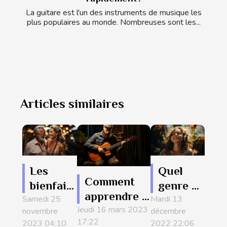
La guitare est l'un des instruments de musique les
plus populaires au monde. Nombreuses sont les...
Articles similaires
Quel
Les
Comment
genre de
bienfaits
apprendre à
Mardi 13
musique
Samedi 25
de la
Jeudi 16 mars 2023
jouer à la
décembre
novembre
écouter
danse
17:22
2022 22:06
2023 04:10
guitare