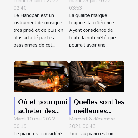
Lundi 18 juillet 2022
d’acheter les
Mardi 28 juin 2022
link pour vos
02:40
03:53
handpan
installations
Le Handpan est un
La qualité marque
musicales ?
instrument de musique
toujours la différence.
très prisé et de plus en
Ayant conscience de
plus acheté par les
toute la notoriété que
passionnés de cet...
pourrait avoir une...
Où et pourquoi
Quelles sont les
acheter des
meilleures
Mardi 10 mai 2022
partitions de
Mercredi 8 décembre
manières pour
00:19
2021 00:43
piano ?
apprendre à
Le piano est considéré
Jouer au piano est un
jouer au piano