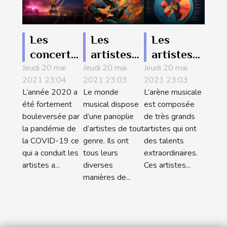
Les
Les
Les
concerts
artistes
artistes
Jeudi 20 mai
prévus
Jeudi 20 mai
les plus
Jeudi 20 mai
qui ont
2021 23:04
2021 23:03
2021 23:03
pour
riches du
vendu le
L’année 2020 a
Le monde
L’arène musicale
l’année
monde en
grand
été fortement
musical dispose
est composée
2021 à
cette
nombre
bouleversée par
d’une panoplie
de très grands
Paris
année
de
la pandémie de
d’artistes de tout
artistes qui ont
la COVID-19 ce
genre. Ils ont
des talents
disques
qui a conduit les
tous leurs
extraordinaires.
au monde
artistes a...
diverses
Ces artistes...
manières de...