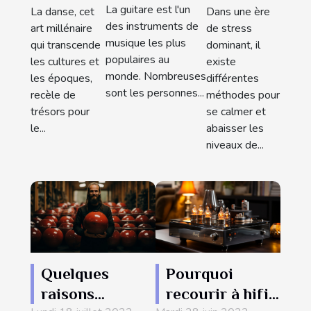
pour se
sur la
La guitare est l'un
Dans une ère
La danse, cet
rapidement?
détendre
santé
des instruments de
de stress
art millénaire
?
physique
musique les plus
dominant, il
qui transcende
populaires au
existe
les cultures et
et
monde. Nombreuses
différentes
les époques,
mentale
sont les personnes...
méthodes pour
recèle de
se calmer et
trésors pour
abaisser les
le...
niveaux de...
Quelques
Pourquoi
raisons
recourir à hifi