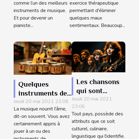
comme l’un des meilleurs
exercice thérapeutique
?
instruments de musique.
permettant d'éliminer
Et pour devenir un
quelques maux
pianiste...
sentimentaux. Beaucoup...
Les chansons
Quelques
qui sont
instruments de
Jeudi 20 mai 2021
entrées dans
Jeudi 20 mai 2021 23:08
musique à jouer
23:06
l'histoire du
La musique nourrit l'âme,
individuellement
Tout pays, possède des
dit-on souvent. Vous avez
Pays basque
ou
attributs que ce soit
certainement appris à
collectivement
culturel, culinaire,
jouer à un ou des
linguistique qui l'identifie.
instruments de...