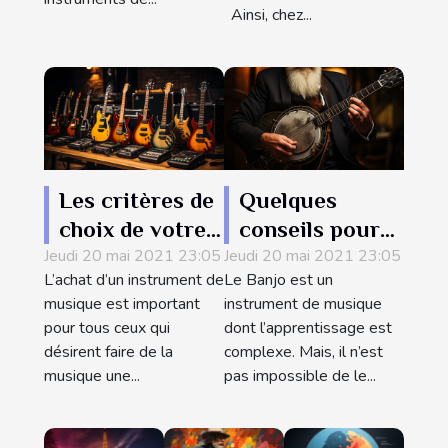
Ainsi, chez...
Les critères de
Quelques
choix de votre
conseils pour
Jeudi 20 mai 2021 23:05
premier
Jeudi 20 mai 2021 23:05
bien
L’achat d’un instrument de
Le Banjo est un
instrument de
commencer
musique est important
instrument de musique
musique
l’apprentissage
pour tous ceux qui
dont l’apprentissage est
du Banjo
désirent faire de la
complexe. Mais, il n’est
musique une...
pas impossible de le...