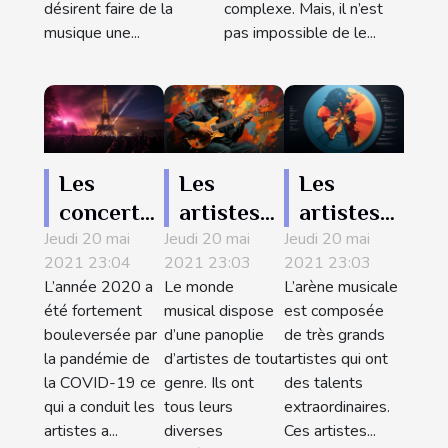
du Banjo
désirent faire de la
complexe. Mais, il n’est
musique une...
pas impossible de le...
Les
Les
Les
concerts
artistes
artistes
Jeudi 20 mai
prévus
Jeudi 20 mai
les plus
Jeudi 20 mai
qui ont
2021 23:04
2021 23:03
2021 23:03
pour
riches du
vendu le
L’année 2020 a
Le monde
L’arène musicale
l’année
monde en
grand
été fortement
musical dispose
est composée
2021 à
cette
nombre
bouleversée par
d’une panoplie
de très grands
Paris
année
de
la pandémie de
d’artistes de tout
artistes qui ont
la COVID-19 ce
genre. Ils ont
des talents
disques
qui a conduit les
tous leurs
extraordinaires.
au monde
artistes a...
diverses
Ces artistes...