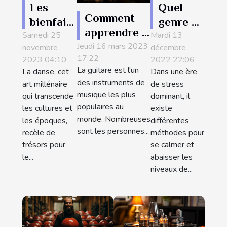
Quel
Les
Comment
genre de
bienfaits
apprendre à
Mardi 13
musique
Samedi 25
de la
Jeudi 16 mars 2023
jouer à la
décembre
novembre
écouter
danse
17:22
2022 22:06
2023 04:10
guitare
pour se
sur la
La guitare est l'un
Dans une ère
La danse, cet
rapidement?
détendre
santé
des instruments de
de stress
art millénaire
?
physique
musique les plus
dominant, il
qui transcende
populaires au
existe
les cultures et
et
monde. Nombreuses
différentes
les époques,
mentale
sont les personnes...
méthodes pour
recèle de
se calmer et
trésors pour
abaisser les
le...
niveaux de...