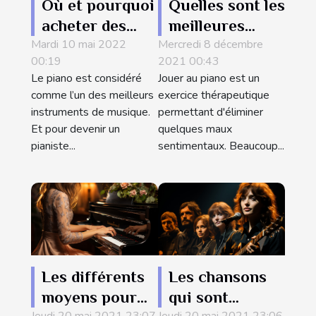
Où et pourquoi
Quelles sont les
acheter des
meilleures
Mardi 10 mai 2022
partitions de
Mercredi 8 décembre
manières pour
00:19
2021 00:43
piano ?
apprendre à
Le piano est considéré
Jouer au piano est un
jouer au piano
comme l’un des meilleurs
exercice thérapeutique
?
instruments de musique.
permettant d'éliminer
Et pour devenir un
quelques maux
pianiste...
sentimentaux. Beaucoup...
Les différents
Les chansons
moyens pour
qui sont