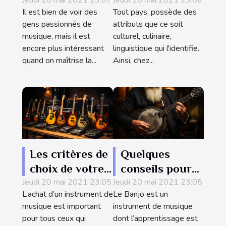
Jeudi 20 mai 2021 23:07
apprendre à
Jeudi 20 mai 2021 23:06
entrées dans
Il est bien de voir des
Tout pays, possède des
jouer au piano
l'histoire du
gens passionnés de
attributs que ce soit
Pays basque
musique, mais il est
culturel, culinaire,
encore plus intéressant
linguistique qui l'identifie.
quand on maîtrise la...
Ainsi, chez...
Les critères de
Quelques
choix de votre
conseils pour
Jeudi 20 mai 2021 23:05
premier
Jeudi 20 mai 2021 23:05
bien
L’achat d’un instrument de
Le Banjo est un
instrument de
commencer
musique est important
instrument de musique
musique
l’apprentissage
pour tous ceux qui
dont l’apprentissage est