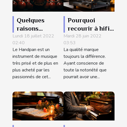
Quelques
Pourquoi
raisons
recourir à hifi
Lundi 18 juillet 2022
d’acheter les
Mardi 28 juin 2022
link pour vos
02:40
03:53
handpan
installations
Le Handpan est un
La qualité marque
musicales ?
instrument de musique
toujours la différence.
très prisé et de plus en
Ayant conscience de
plus acheté par les
toute la notoriété que
passionnés de cet...
pourrait avoir une...