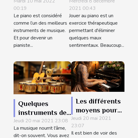
Mardi 10 mai 2022
partitions de
Mercredi 8 décembre
manières pour
00:19
2021 00:43
piano ?
apprendre à
Le piano est considéré
Jouer au piano est un
jouer au piano
comme l’un des meilleurs
exercice thérapeutique
?
instruments de musique.
permettant d'éliminer
Et pour devenir un
quelques maux
pianiste...
sentimentaux. Beaucoup...
Les différents
Quelques
moyens pour
instruments de
Jeudi 20 mai 2021
apprendre à
Jeudi 20 mai 2021 23:08
musique à jouer
23:07
jouer au piano
La musique nourrit l'âme,
individuellement
Il est bien de voir des
dit-on souvent. Vous avez