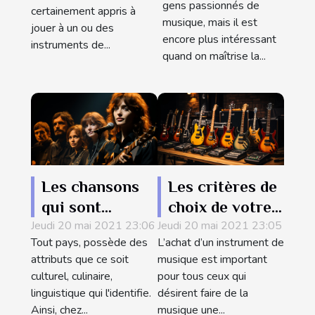
ou
gens passionnés de
certainement appris à
collectivement
musique, mais il est
jouer à un ou des
encore plus intéressant
instruments de...
quand on maîtrise la...
Les chansons
Les critères de
qui sont
choix de votre
Jeudi 20 mai 2021 23:06
entrées dans
Jeudi 20 mai 2021 23:05
premier
Tout pays, possède des
L’achat d’un instrument de
l'histoire du
instrument de
attributs que ce soit
musique est important
Pays basque
musique
culturel, culinaire,
pour tous ceux qui
linguistique qui l'identifie.
désirent faire de la
Ainsi, chez...
musique une...