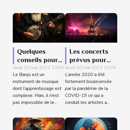
Quelques
Les concerts
conseils pour
prévus pour
Jeudi 20 mai 2021 23:05
bien
Jeudi 20 mai 2021 23:04
l’année 2021 à
Le Banjo est un
L’année 2020 a été
commencer
Paris
instrument de musique
fortement bouleversée
l’apprentissage
dont l’apprentissage est
par la pandémie de la
du Banjo
complexe. Mais, il n’est
COVID-19 ce qui a
pas impossible de le...
conduit les artistes a...