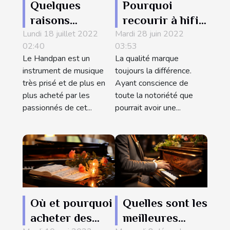
Quelques
Pourquoi
raisons
recourir à hifi
Lundi 18 juillet 2022
d’acheter les
Mardi 28 juin 2022
link pour vos
02:40
03:53
handpan
installations
Le Handpan est un
La qualité marque
musicales ?
instrument de musique
toujours la différence.
très prisé et de plus en
Ayant conscience de
plus acheté par les
toute la notoriété que
passionnés de cet...
pourrait avoir une...
Où et pourquoi
Quelles sont les
acheter des
meilleures