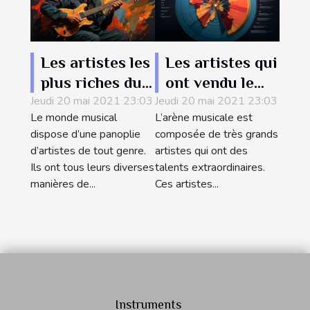
Les artistes les
Les artistes qui
plus riches du
ont vendu le
Jeudi 20 mai 2021 23:03
monde en cette
Jeudi 20 mai 2021 23:03
grand nombre
Le monde musical
L’arène musicale est
année
de disques au
dispose d’une panoplie
composée de très grands
monde
d’artistes de tout genre.
artistes qui ont des
Ils ont tous leurs diverses
talents extraordinaires.
manières de...
Ces artistes...
Instruments