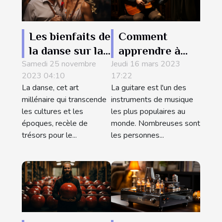
Les bienfaits de
Comment
la danse sur la
apprendre à
Samedi 25 novembre
santé physique
Jeudi 16 mars 2023
jouer à la
2023 04:10
17:22
et mentale
guitare
La danse, cet art
La guitare est l'un des
rapidement?
millénaire qui transcende
instruments de musique
les cultures et les
les plus populaires au
époques, recèle de
monde. Nombreuses sont
trésors pour le...
les personnes...