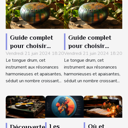
Guide complet
Guide complet
pour choisir
pour choisir
Vendredi 21 juin 2024 18:20
votre tongue
Vendredi 21 juin 2024 18:20
votre tongue
Le tongue drum, cet
Le tongue drum, cet
drum : critères de
drum : critères de
instrument aux résonances
instrument aux résonances
sélection et
sélection et
harmonieuses et apaisantes,
harmonieuses et apaisantes,
meilleurs types
meilleurs types
séduit un nombre croissant...
séduit un nombre croissant...
pour débutants et
pour débutants et
professionnels
professionnels
Les
Où et
Découverte