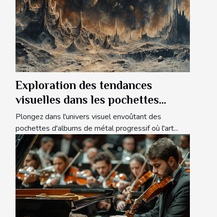
Exploration des tendances
visuelles dans les pochettes
d'albums de métal progressif
Plongez dans l'univers visuel envoûtant des
pochettes d'albums de métal progressif où l'art...