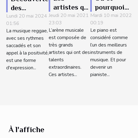
artistes qui
pourquoi
des
Jeudi 20 mai 2021
ont vendu
Mardi 10 mai 2022
acheter des
Lundi 20 mai 2024
différents
23:03
00:19
01:56
le grand
partitions
genres
L’arène musicale
Le piano est
La musique reggae,
nombre de
de piano ?
musicaux
est composée de
considéré comme
avec ses rythmes
disques au
dans le
très grands
l’un des meilleurs
saccadés et son
monde
reggae :
artistes qui ont des
instruments de
appel à la positivité,
talents
musique. Et pour
est une forme
origines et
extraordinaires.
devenir un
d'expression...
évolutions
Ces artistes...
pianiste...
À l'affiche