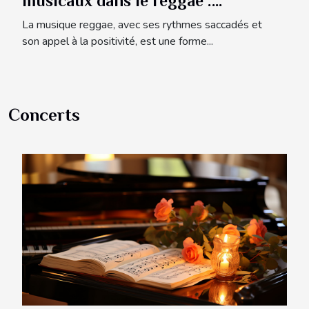
musicaux dans le reggae :
origines et évolutions
La musique reggae, avec ses rythmes saccadés et
son appel à la positivité, est une forme...
Concerts