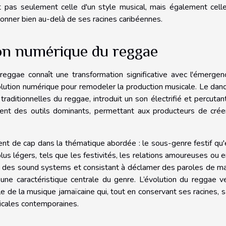
est pas seulement celle d'un style musical, mais également cell
onner bien au-delà de ses racines caribéennes.
tion numérique du reggae
eggae connaît une transformation significative avec l'émergen
olution numérique pour remodeler la production musicale. Le danc
raditionnelles du reggae, introduit un son électrifié et percutan
nent des outils dominants, permettant aux producteurs de crée
t de cap dans la thématique abordée : le sous-genre festif qu'
us légers, tels que les festivités, les relations amoureuses ou 
tée des sound systems et consistant à déclamer des paroles de m
une caractéristique centrale du genre. L’évolution du reggae v
 de la musique jamaïcaine qui, tout en conservant ses racines, s
icales contemporaines.