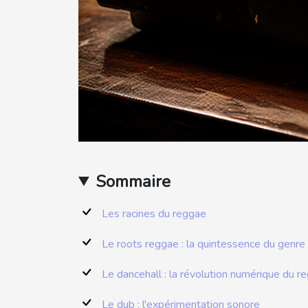
Sommaire
Les racines du reggae
Le roots reggae : la quintessence du genre
Le dancehall : la révolution numérique du r
Le dub : l'expérimentation sonore